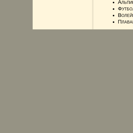
Альпи
Футбо
Волей
Плава