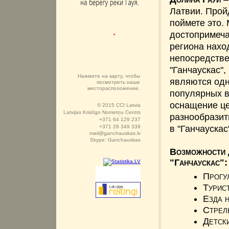
Латвии. Прой
поймете это.
достопримеча
региона нахо
непосредстве
"Ганчаускас",
Нажмите на карту, чтобы
являются одн
посмотреть наше
месторасположение.
популярных в
оснащение це
© 2015 CCI Latvia
Latvijas Kristīgo Nometņu Centrs
разнообразит
+371 64 129 237
+371 26 349 339
в "Ганчауска
mail@ganchauskas.lv
Skype: Ganchauskas
Возможности 
"Ганчаускас":
Прогу
Турис
Езда 
Стрель
Детск