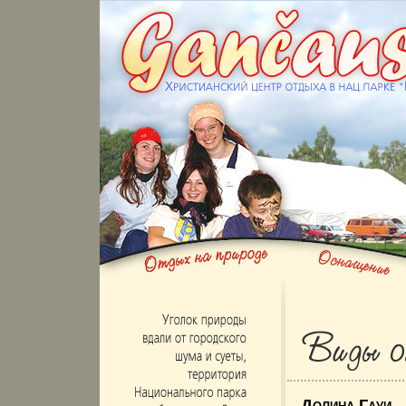
Долина Гауи
–