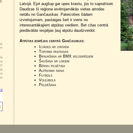
Latvijā. Ejot augšup gar upes krastu, jūs to sapratīsiet.
Daudzas šī reģiona ievērojamākās vietas atrodas
netālu no Gančauskas. Pateicoties šādam
izvietojumam, pastaigas šeit ir viens no
interesantākajiem atpūtas veidiem. Bet citas centrā
piedāvātās iespējas ļauj atpūtu daudzveidot.
Atpūtas iespējas centrā Gančauskas:
lai
Izjādes ar zirgiem
es
Tūrisma pastaigas
Braukšana ar BMX velosipēdiem
ia
Šaušana ar lokiem
rs
Bērnu pilsētiņa
37
39
Alpīnisma siena
lv
Futbols
as
Volejbols
Peldēšana