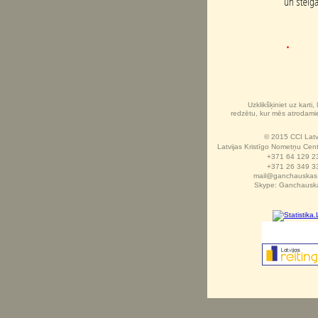
Uzklikšķiniet uz karti, 
redzētu, kur mēs atrodami
© 2015 CCI Latv
Latvijas Kristīgo Nometņu Cent
+371 64 129 2
+371 26 349 3
mail@ganchauskas.
Skype: Ganchausk